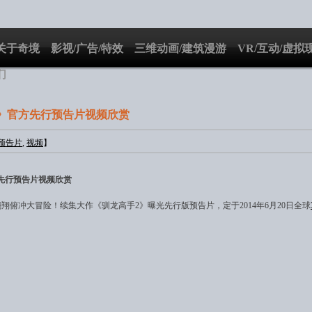
关于奇境
影视/广告/特效
三维动画/建筑漫游
VR/互动/虚拟
们
2》官方先行预告片视频欣赏
预告片
,
视频
】
先行预告片视频欣赏
翔俯冲大冒险！续集大作《驯龙高手2》曝光先行版预告片，定于2014年6月20日全球