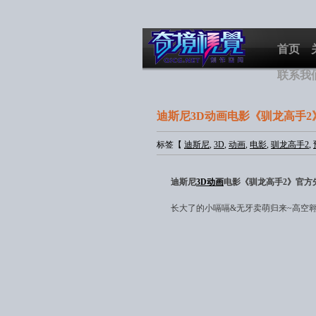
首页
联系我
迪斯尼3D动画电影《驯龙高手
标签【
迪斯尼
,
3D
,
动画
,
电影
,
驯龙高手2
,
迪斯尼
3D
动画
电影《驯龙高手2》官方
长大了的小嗝嗝&无牙卖萌归来~高空翱