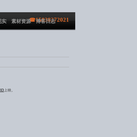
15838372021
现实
素材资源
博客日志
3D
上映。