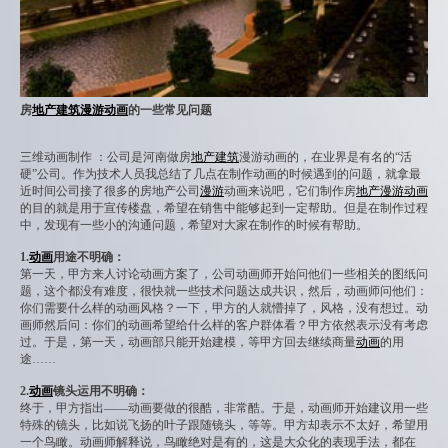
房
地产
建筑
漫游
动画
的一些常见问题
三维动画制作 ：公司是河南做房
地产
建筑
漫游动画的，在业界是有名的“活
硬”公司。作为技术人员我总结了几点在制作动画的时候遇到的问题，就拿最
近时间公司接了很多的房地产公司
漫游
动画来说吧，它们制作房
地产
漫游
动画
的目的就是用于宣传楼盘，希望在销售中能够起到一定帮助。但是在制作过程
中，发现有一些小的沟通问题，希望对大家在制作的时候有帮助。
1.
动画
用途不明确：
第一天，甲方来人讨论动画方案了，公司动画师开始问他们一些相关的图纸问
题，这个都没有难度，很快就一些技术问题达成共识，然后，动画师问他们：
你们需要什么样的动画风格？一下，甲方的人就懵掉了，风格，没有想过。动
画师然后问：你们的动画希望给什么样的客户群体看？甲方依然表示没有考虑
过。于是，第一天，动画部只能开始建模，等甲方回去继续商量
动画
的用
途……
2.
动画
镜头运用不明确：
终于，甲方指出——动画要做的很酷，非常酷。于是，动画师开始建议用一些
特殊的镜头，比如说飞扬的叶子跟随镜头，等等。甲方却表示不太好，希望用
一个鸟瞰。动画师解释说，鸟瞰绝对是有的，这是大众化的表现手法，都在