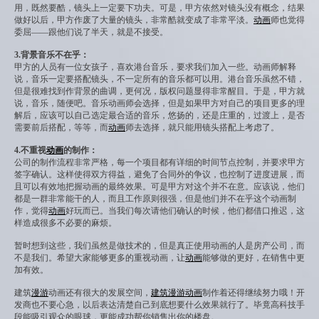
用，既然要酷，镜头上一定要下功夫。可是，甲方依然对镜头没有概念，结果
做好以后，甲方作废了大量的镜头，非常酷就变成了非常平淡。
动画
师也觉得
委屈——跟他们说了半天，就是不接受。
3.背景音乐不在乎：
甲方的人员有一位女孩子，喜欢港台音乐，要求我们加入一些。动画师解释
说，音乐一定要搭配镜头，不一定所有的音乐都可以用。港台音乐虽然不错，
但是很难找到作背景的曲调，更何况，版权问题显得非常醒目。于是，甲方就
说，音乐，随便吧。音乐动画师会选择，但是如果甲方对自己的项目更多的理
解后，应该可以自己选定最合适的音乐，悠扬的，还是庄重的，过渡上，是否
需要前后搭配，等等，而
动画
师去选择，就只能用镜头搭配上考虑了。
4.不重视
动画
的制作：
公司的制作流程非常严格，每一个项目都有详细的时间节点控制，并要求甲方
签字确认。这样使得双方得益，避免了合同外的争议，也控制了进度进展，而
且可以有效地把握动画的最终效果。可是甲方对这个并不在意。应该说，他们
都是一群非常能干的人，而且工作原则很强，但是他们并不在乎这个动画制
作，觉得
动画
好玩而已。当我们每次请他们确认的时候，他们都借口推迟，这
样造成很多不必要的麻烦。
暂时想到这些，我们虽然是做技术的，但是真正使用动画的人是房产公司，而
不是我们。希望大家能够更多的重视动画，让
动画
能够做的更好，在销售中更
加有效。
建筑
漫游
动画还有很大的发展空间，
建筑
漫游
动画
制作着还得继续努力哦！开
发商也不要心急，以后表达清楚自己到底想要什么效果就行了。毕竟高科技手
段能吸引观众的眼球，更能成功帮你销售出你的楼盘。