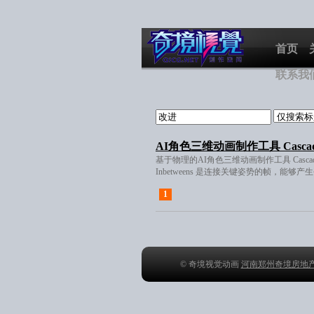
首页
联系我
AI角色三维动画制作工具 Cascade
基于物理的AI角色三维动画制作工具 Casca
Inbetweens 是连接关键姿势的帧，
1
© 奇境视觉动画
河南郑州奇境房地