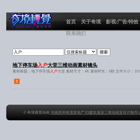
首页
关于奇境
影视/广告/特效
联系我们
地下停车场
入户
大堂三维动画素材镜头
素材标题：地下停车场
入户
大堂 素材尺寸：4K 素材时长：8秒 文件大小：19
1
© 奇境视觉动画
河南郑州奇境房地产3D建筑漫游三维动画宣传片制作