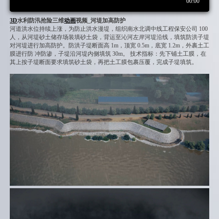
3D
水利防汛抢险三维
动画
视频_河堤加高防护
河道洪水位持续上涨，为防止洪水漫堤，组织南水北调中线工程保安公司 100
人，从河堤砂土储存场装填砂土袋，背运至沁河左岸河堤沿线，填筑防洪子堤
对河堤进行加高防护。防洪子堤断面高 1m，顶宽 0.5m，底宽 1.2m，外裹土工
膜进行防 冲防渗，子堤沿河堤内侧填筑 30m。 技术指标：先下铺土工膜，在
其上按子堤断面要求填筑砂土袋，再把土工膜包裹压覆，完成子堤填筑。