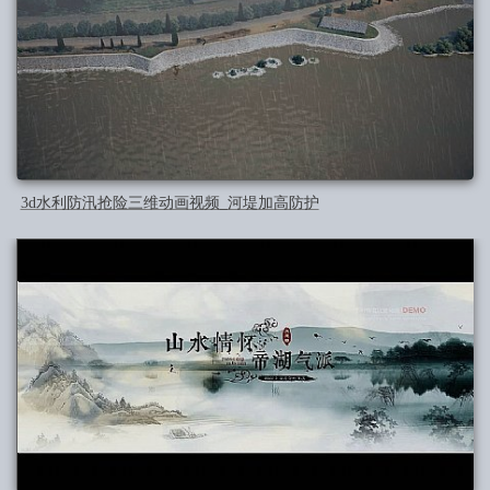
3d水利防汛抢险三维动画视频_河堤加高防护