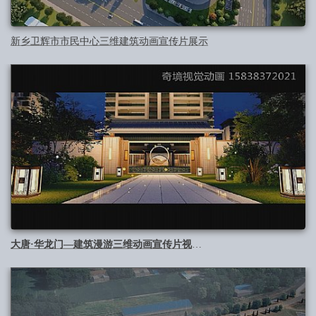
新乡卫辉市市民中心三维建筑动画宣传片展示
大唐·华龙门—建筑漫游三维动画宣传片视频设计制作