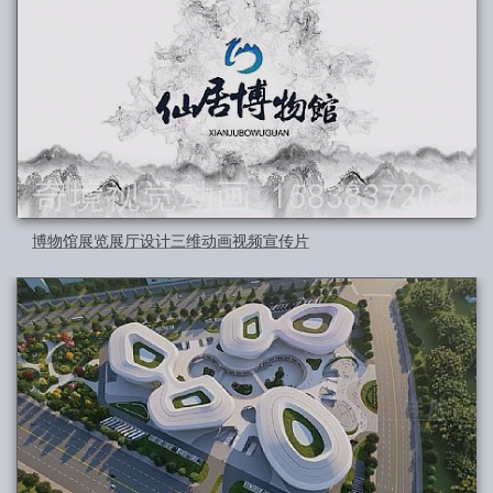
博物馆展览展厅设计三维动画视频宣传片