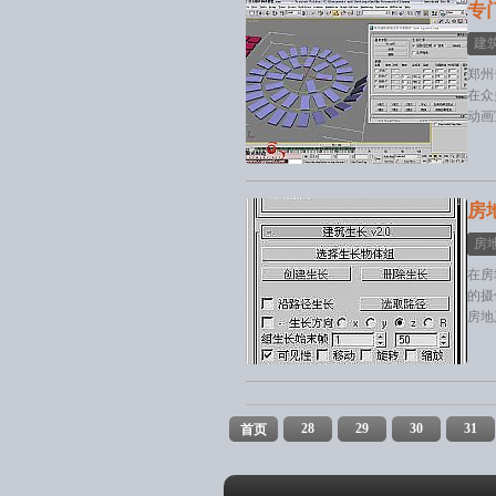
专
建
郑州
在众
动画
房
房
在房
的摄
房地
28
29
30
31
首页