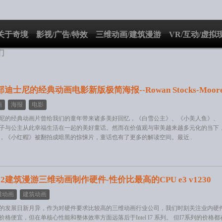
关于奇境
影视/广告/特效
三维动画/建筑漫游
VR/互动/虚拟
们
部迪士尼的经典动画电影新版极简海报--Rowan Stocks-Moor
画
海报
电影
尼的经典动画片曾给我们的童年带来诸多美好回忆，《白雪公主》、《小美人鱼》、
子与公主从此幸福生活在一起的美好童话。然而在价值观与审美越来越多元化的当下
，《小红帽》被翻拍成暗黑的惊悚片，童话也有了更多的解读空间。最近..
12建筑漫游三维动画制作硬件-性价比最高的CPU e3 v1230
维动画
建筑动画
的发展日新月异，作为对硬件要求比较高的三维动画行业公司，我们时刻关注业内硬件发展
价格便宜，但在单核心性能和整体效率方面远落后于Intel I7 系列。 但I7系列的价格都在20