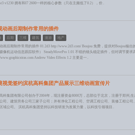
e3 v1230 拥有和I7 2600一样的核心参数（只在主频低了0.2），价..
视动画后期制作常用的插件
画
后期
三维
建筑
漫游
地产
画后期制作常用的插件 01.2d3 http://www.2d3.com/ Boujou 免费，提供对Bouj
像机运动信息跟踪软件） SteadyMovePro 1.01 不错的镜头稳定插件，但对调节要求高，同时比较
://www.graphicxtras.com Andrew Video Effects 1.2 主要是一..
境视觉签约滨杭高科集团产品展示三维动画宣传片
高科集团有限公司创办于2004年，现注册资金8000万，总部位于北京，注册于郑州
公司、建筑劳务公司三家子公司；并有净化工程公司、空调工程公司、装修工程公司
区域公司。 滨杭高科集团坚持以科技研发为发展力量，以科技引领项目..