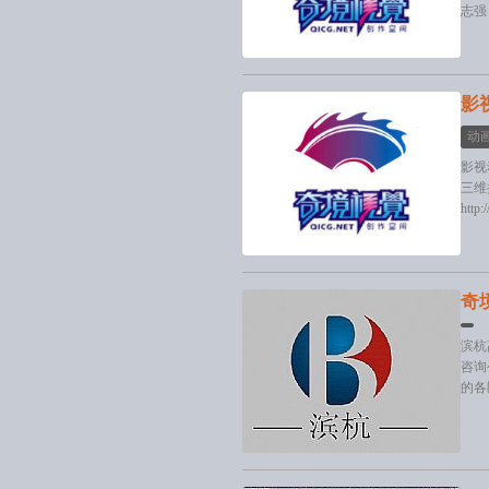
志强 
影
动
影视动
三维摄
http
奇
滨杭
咨询
的各