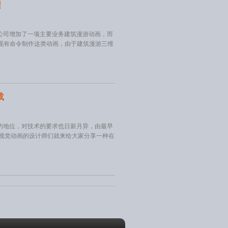
程
公司增加了一项主要业务建筑漫游动画，而
的现有命令制作这类动画，由于建筑漫游三维
载
的地位，对技术的要求也日新月异，由最早
视觉动画的设计师们就来给大家分享一种在