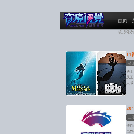
首页
联系我
11
动
迪士
及王
人版
20
三
硬件
虽然