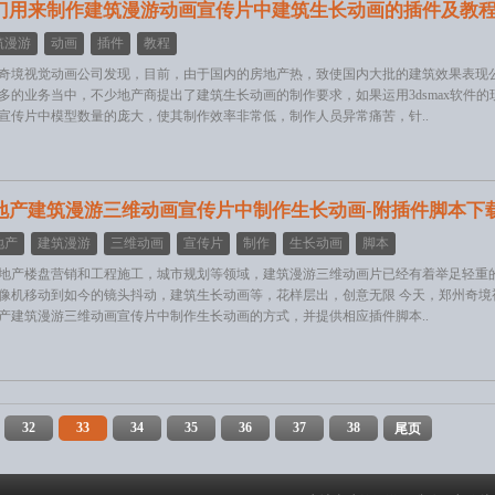
门用来制作建筑漫游动画宣传片中建筑生长动画的插件及教
筑漫游
动画
插件
教程
奇境视觉动画公司发现，目前，由于国内的房地产热，致使国内大批的建筑效果表现
多的业务当中，不少地产商提出了建筑生长动画的制作要求，如果运用3dsmax软件
宣传片中模型数量的庞大，使其制作效率非常低，制作人员异常痛苦，针..
地产建筑漫游三维动画宣传片中制作生长动画-附插件脚本下
地产
建筑漫游
三维动画
宣传片
制作
生长动画
脚本
地产楼盘营销和工程施工，城市规划等领域，建筑漫游三维动画片已经有着举足轻重
像机移动到如今的镜头抖动，建筑生长动画等，花样层出，创意无限 今天，郑州奇境
产建筑漫游三维动画宣传片中制作生长动画的方式，并提供相应插件脚本..
32
33
34
35
36
37
38
尾页