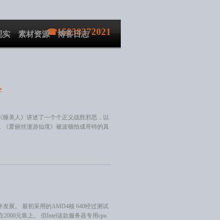
15838372021
现实
素材资源
博客日志
e
《睡美人》讲述了一个个正义战胜邪恶，以
，《爱丽丝漫游仙境》被波顿拍成哥特的真
。 最初采用的AMD4核 640经过测试
00元靠上。 但Intel这款服务器专用cpu